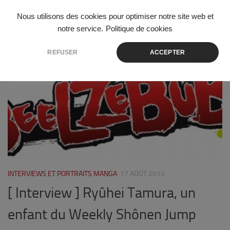
Skip to content
Nous utilisons des cookies pour optimiser notre site web et
notre service.
Politique de cookies
ÉTIQUETÉ :
RYUHEI TAMURA
REFUSER
ACCEPTER
0
INTERVIEWS ET PORTRAITS MANGA
17 AOÛT 2014
[ Interview ] Ryûhei Tamura, un
enfant du Weekly Shônen Jump