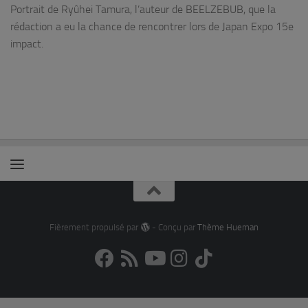
Portrait de Ryûhei Tamura, l’auteur de BEELZEBUB, que la
rédaction a eu la chance de rencontrer lors de Japan Expo 15e
impact.
Fièrement propulsé par
- Conçu par
Thème Hueman