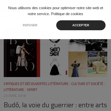
Skip to content
Nous utilisons des cookies pour optimiser notre site web et
notre service.
Politique de cookies
ÉTIQUETÉ :
SABRE LONG
REFUSER
ACCEPTER
4
CRITIQUES ET DÉCOUVERTES LITTÉRATURE
/
CULTURE ET SOCIÉTÉ
/
LITTÉRATURE
/
SPORT
23 AVRIL 2018
Budô, la voie du guerrier : entre arts