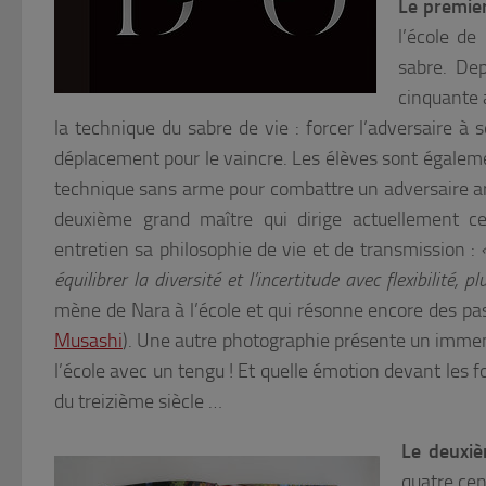
Le premier
l’école de
sabre. Dep
cinquante 
la technique du sabre de vie : forcer l’adversaire à s
déplacement pour le vaincre. Les élèves sont égaleme
technique sans arme pour combattre un adversaire ar
deuxième grand maître qui dirige actuellement ce
entretien sa philosophie de vie et de transmission :
équilibrer la diversité et l’incertitude avec flexibilité, p
mène de Nara à l’école et qui résonne encore des pa
Musashi
). Une autre photographie présente un immen
l’école avec un tengu ! Et quelle émotion devant les 
du treizième siècle …
Le deuxiè
quatre cen