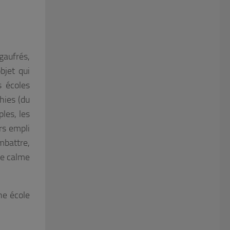
 gaufrés,
bjet qui
s écoles
hies (du
ples, les
rs empli
mbattre,
de calme
ne école