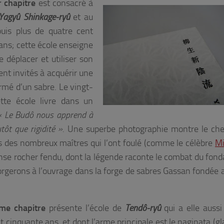
 chapitre
est consacré à
Yagyû Shinkage-ryû
et au
uis plus de quatre cent
ans; cette école enseigne
e déplacer et utiliser son
nt invités à acquérir une
mé d’un sabre. Le vingt-
tte école livre dans un
« Le Budô nous apprend à
lutôt que rigidité »
. Une superbe photographie montre le ch
s des nombreux maîtres qui l’ont foulé (comme le célèbre
M
se rocher fendu, dont la légende raconte le combat du fond
forgerons à l’ouvrage dans la forge de sabres Gassan fondée 
me chapitre
présente l’école de
Tendô-ryû
qui a elle aussi
t cinquante ans, et dont l’arme principale est le naginata (gl