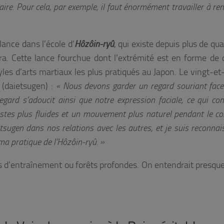
 Pour cela, par exemple, il faut énormément travailler à renf
ance dans l’école d’
Hôzôin-ryû
, qui existe depuis plus de qu
a. Cette lance fourchue dont l’extrémité est en forme de c
tyles d’arts martiaux les plus pratiqués au Japon. Le vingt-e
 (daietsugen) :
« Nous devons garder un regard souriant face
gard s’adoucit ainsi que notre expression faciale, ce qui con
stes plus fluides et un mouvement plus naturel pendant le co
sugen dans nos relations avec les autres, et je suis reconnai
ma pratique de l’Hôzôin-ryû. »
s d’entraînement ou forêts profondes. On entendrait presque 