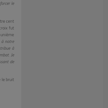
orcer le
atre cent
roix fut
t-unième
 à notre
tribue à
mbat. Je
ssant de
le bruit