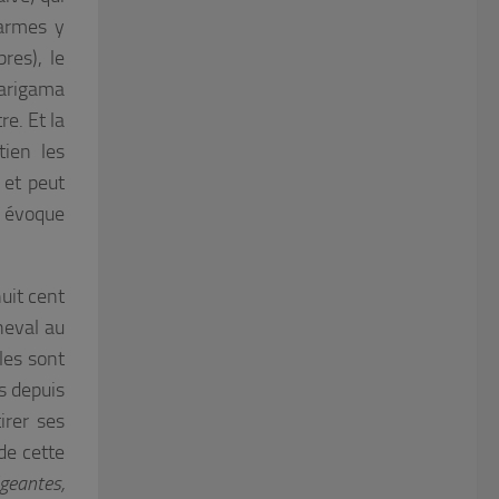
 armes y
bres), le
usarigama
re. Et la
tien les
 et peut
e évoque
huit cent
heval au
les sont
s depuis
irer ses
de cette
igeantes,