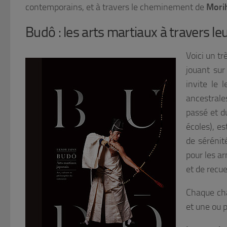
contemporains, et à travers le cheminement de
Mori
Budô : les arts martiaux à travers le
Voici un tr
jouant sur
invite le 
ancestrales
passé et du
écoles), e
de sérénité
pour les a
et de recue
Chaque cha
et une ou 