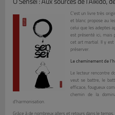
O Senseï : Aux sources de l’Aïkido, de
C’est un livre très orig
et blanc propose au le
celui que les adeptes 
est présenté ici, mais
cet art martial. Il y e
préserver.
Le cheminement de l’h
Le lecteur rencontre 
veut se battre, le bat
efficace, fougueux comm
chemin de la domina
d’harmonisation.
Grâce à de nombreux allers et retours dans le temps,