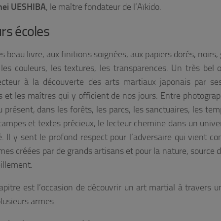
hei UESHIBA
, le maître fondateur de l’Aïkido.
urs écoles
ès beau livre, aux finitions soignées, aux papiers dorés, noirs,
 les couleurs, les textures, les transparences. Un très bel o
lecteur à la découverte des arts martiaux japonais par se
 et les maîtres qui y officient de nos jours. Entre photograp
 présent, dans les forêts, les parcs, les sanctuaires, les tem
stampes et textes précieux, le lecteur chemine dans un unive
. Il y sent le profond respect pour l’adversaire qui vient co
rmes créées par de grands artisans et pour la nature, source 
illement.
pitre est l’occasion de découvrir un art martial à travers u
plusieurs armes.