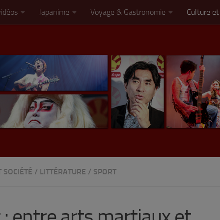
vidéos
Japanime
Voyage & Gastronomie
Culture et
T SOCIÉTÉ
/
LITTÉRATURE
/
SPORT
 : entre arts martiaux et