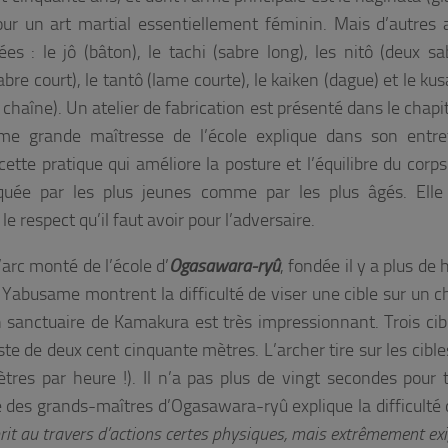
pour un art martial essentiellement féminin. Mais d’autres
sées : le jô (bâton), le tachi (sabre long), les nitô (deux sa
abre court), le tantô (lame courte), le kaiken (dague) et le k
t chaîne). Un atelier de fabrication est présenté dans le chapit
ème grande maîtresse de l’école explique dans son entre
cette pratique qui améliore la posture et l’équilibre du corps
iquée par les plus jeunes comme par les plus âgés. Ell
le respect qu’il faut avoir pour l’adversaire.
 l’arc monté de l’école d’
Ogasawara-ryû
, fondée il y a plus de 
Yabusame montrent la difficulté de viser une cible sur un c
un sanctuaire de Kamakura est très impressionnant. Trois cib
ste de deux cent cinquante mètres. L’archer tire sur les cible
tres par heure !). Il n’a pas plus de vingt secondes pour t
 des grands-maîtres d’Ogasawara-ryû explique la difficulté 
prit au travers d’actions certes physiques, mais extrêmement ex