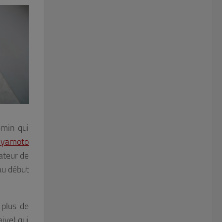
emin qui
iyamoto
ateur de
au début
 plus de
aive) qui