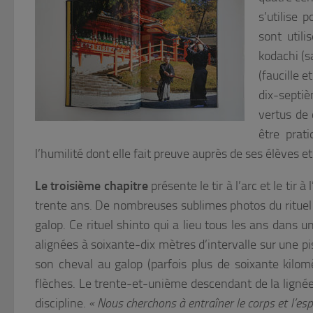
s’utilise 
sont utili
kodachi (s
(faucille e
dix-septi
vertus de 
être prat
l’humilité dont elle fait preuve auprès de ses élèves et 
Le troisième chapitre
présente le tir à l’arc et le tir à
trente ans. De nombreuses sublimes photos du rituel 
galop. Ce rituel shinto qui a lieu tous les ans dans 
alignées à soixante-dix mètres d’intervalle sur une pi
son cheval au galop (parfois plus de soixante kilomè
flèches. Le trente-et-unième descendant de la lignée
discipline.
« Nous cherchons à entraîner le corps et l’es