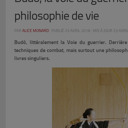
philosophie de vie
PAR
ALICE MONARD
· PUBLIÉ
23 AVRIL 2018
· MIS À JOUR
23 AVRI
Budô, littéralement la Voie du guerrier. Derriè
techniques de combat, mais surtout une philosophi
livres singuliers.