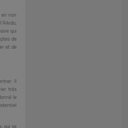
 en noir
l’Aïkido,
éaire qui
eptes de
er et de
ntrer. Il
ier très
donné le
tentiel
, qui se