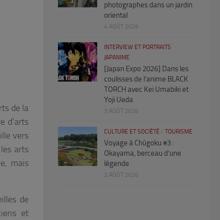
photographes dans un jardin
oriental
4 AOÛT 2026
INTERVIEW ET PORTRAITS
JAPANIME
[Japan Expo 2026] Dans les
coulisses de l’anime BLACK
TORCH avec Kei Umabiki et
Yoji Ueda
rts de la
3 AOÛT 2026
e d’arts
CULTURE ET SOCIÉTÉ
/
TOURISME
lle vers
Voyage à Chûgoku #3 :
les arts
Okayama, berceau d’une
le, mais
légende
2 AOÛT 2026
illes de
ciens et