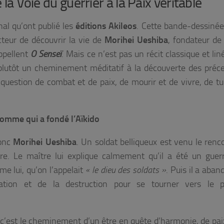
 la Voie du guerrier à la Paix véritable
inal qu’ont publié les
éditions Akileos
. Cette bande-dessinée
cteur de découvrir la vie de
Morihei Ueshiba
, fondateur de 
appellent
O Senseï
. Mais ce n’est pas un récit classique et lin
 plutôt un cheminement méditatif à la découverte des préc
st question de combat et de paix, de mourir et de vivre, de tu
omme qui a fondé l’Aïkido
donc
Morihei Ueshiba
. Un soldat belliqueux est venu le renco
tre. Le maître lui explique calmement qu’il a été un guerr
e lui, qu’on l’appelait
« le dieu des soldats »
. Puis il a aban
tion et de la destruction pour se tourner vers le po
 c’est le cheminement d’un être en quête d’harmonie, de paix