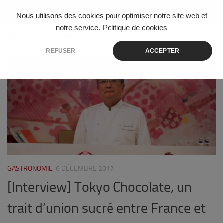
Skip to content
Nous utilisons des cookies pour optimiser notre site web et
notre service.
Politique de cookies
ÉTIQUETÉ :
SALON DU CHOCOLAT 2017 PARIS
REFUSER
ACCEPTER
2
GASTRONOMIE
6 DÉCEMBRE 2017
[Interview] Tokyo Chocolate, un
trait d’union sucré entre France et