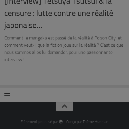
[Interview] Tetsuya Tsutsui & la
censure : lutte contre une réalité
japonaise…
Comment le mangaka est passé de la réalité à Poison City, et
comment veut-il que la fiction joue sur la réalité ? C’est ce que
nous sommes allés lui demander, pour une passionnante
interview !
Fièrement propulsé par
- Conçu par
Thème Hueman