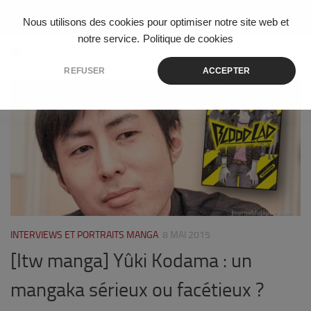
Skip to content
Nous utilisons des cookies pour optimiser notre site web et
notre service.
Politique de cookies
ÉTIQUETÉ :
SALON DU LIVRE 2015
REFUSER
ACCEPTER
17
INTERVIEWS ET PORTRAITS MANGA
8 MAI 2015
[Itw manga] Yûki Kodama : un
mangaka sérieux ou facétieux ?