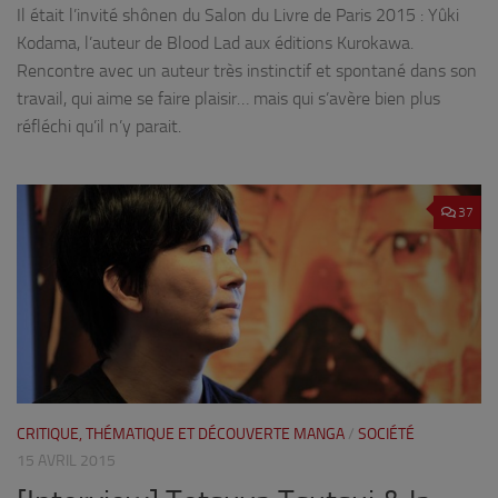
Il était l’invité shônen du Salon du Livre de Paris 2015 : Yûki
Kodama, l’auteur de Blood Lad aux éditions Kurokawa.
Rencontre avec un auteur très instinctif et spontané dans son
travail, qui aime se faire plaisir… mais qui s’avère bien plus
réfléchi qu’il n’y parait.
37
CRITIQUE, THÉMATIQUE ET DÉCOUVERTE MANGA
/
SOCIÉTÉ
15 AVRIL 2015