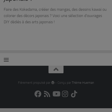
Faire des Kokedama, crééer des mangas, des dessins kawaï ou
colorier des décors japonais ? Voici une sélection d’ouvrages
DIY dédiés à des arts japonais !
Fièrement propulsé par
- Conçu par
Thème Hueman