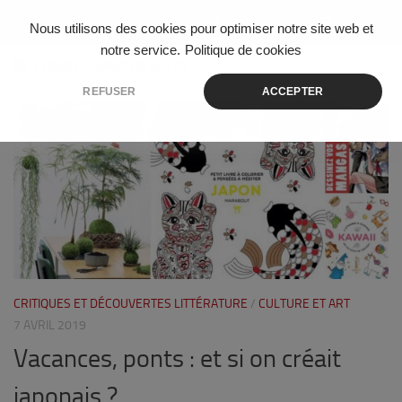
Skip to content
Nous utilisons des cookies pour optimiser notre site web et
notre service.
Politique de cookies
ÉTIQUETÉ :
SARAH ALBERTO
REFUSER
ACCEPTER
0
CRITIQUES ET DÉCOUVERTES LITTÉRATURE
/
CULTURE ET ART
7 AVRIL 2019
Vacances, ponts : et si on créait
japonais ?