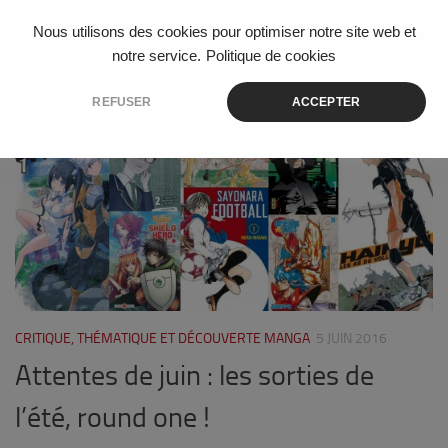
Skip to content
Nous utilisons des cookies pour optimiser notre site web et
notre service.
Politique de cookies
ÉTIQUETÉ :
SAYONARA FOOTBALL
REFUSER
ACCEPTER
0
CRITIQUE, THÉMATIQUE ET DÉCOUVERTE MANGA
5 JUIN 2016
Attentes de juin : les sorties de
l’été, round one !