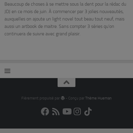
Beaucoup de choses à se mettre sous la dent pour la rédac du
JDJ en ce mois de juin. À commencer par 3 jolies nouveautés,
auxquelles on ajoute un light novel tout beau tout neuf, mais
aussi un artbook de maitre. Sans compter 3 séries qu’on
continuera de suivre avec grand plaisir.
Fièrement propulsé par
- Conçu par
Thème Hueman