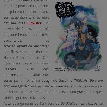
Julien :
DanMachi
, c’était un
peu mon petit plaisir coupable
du printemps 2015, quand
son adaptation animée était
diffusée chez
Viewster
. Un
univers de fantasy légère où
un jeune héros innocent rêve
d’aventures, et
accessoirement de rencontrer
des filles dans des donjons.
Harem et ecchi en vue ! Oui,
mais sans excès et sans
lourdeur. Avec des
personnages attachants
servis par un joli chara design de
Suzuhito YASUDA
(
Durarara
,
Yozakura Quartet
), et une histoire basée sur un socle très classique,
mais laissant entrevoir un potentiel d’évolution grâce à quelques
idées originales bienvenues.
Autant d’arguments qui font donc de
DanMachi
un candidat parfait