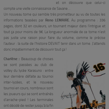
et on découvre que celui-ci
compte une vielle connaissance de Savane…
Un nouveau tome qui semble très prometteur au vu de toutes les
informations teasées par
Reno LEMAIRE
. Au programme : 336
pages, dont 32 en couleurs, un tournant majeur dans l’intrigue et
tout ça pour moins de 9€. La longueur anormale de ce tome n’est
pas juste une raison pour faire du volume, comme le précise
l’auteur : la suite de l’histoire DEVAIT tenir dans un tome. J’attends
donc impatiemment de découvrir tout ça !
Charlène :
Beaucoup de choses
se sont passées au club de
volley du lycée Karasuno : entre
leur dernière défaite au tournoi
inter-lycées, et le nouveau
tournoi en cours, nombreux sont
les joueurs qui se sont entraînés
d’arrache-pied ! Les terminales
ont décidé de rester jusqu’à la fin