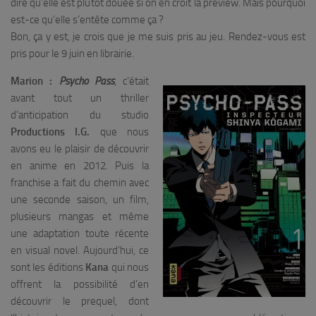
dire qu’elle est plutôt douée si on en croit la preview. Mais pourquoi
est-ce qu’elle s’entête comme ça ?
Bon, ça y est, je crois que je me suis pris au jeu. Rendez-vous est
pris pour le 9 juin en librairie.
Marion :
Psycho Pass
, c’était
avant tout un thriller
d’anticipation du studio
Productions I.G.
que nous
avons eu le plaisir de découvrir
en anime en 2012. Puis la
franchise a fait du chemin avec
une seconde saison, un film,
plusieurs mangas et même
une adaptation toute récente
en visual novel. Aujourd’hui, ce
sont les éditions
Kana
qui nous
offrent la possibilité d’en
découvrir le prequel, dont