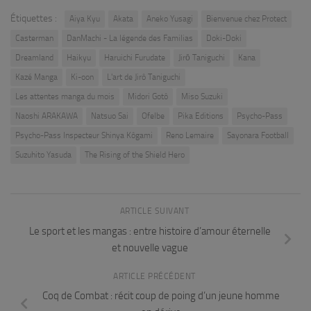
Étiquettes :
Aiya Kyu
Akata
Aneko Yusagi
Bienvenue chez Protect
Casterman
DanMachi - La légende des Familias
Doki-Doki
Dreamland
Haikyu
Haruichi Furudate
Jirō Taniguchi
Kana
Kazé Manga
Ki-oon
L'art de Jirô Taniguchi
Les attentes manga du mois
Midori Gotô
Miso Suzuki
Naoshi ARAKAWA
Natsuo Sai
Ofelbe
Pika Editions
Psycho-Pass
Psycho-Pass Inspecteur Shinya Kôgami
Reno Lemaire
Sayonara Football
Suzuhito Yasuda
The Rising of the Shield Hero
ARTICLE SUIVANT
Le sport et les mangas : entre histoire d’amour éternelle
et nouvelle vague
ARTICLE PRÉCÉDENT
Coq de Combat : récit coup de poing d’un jeune homme