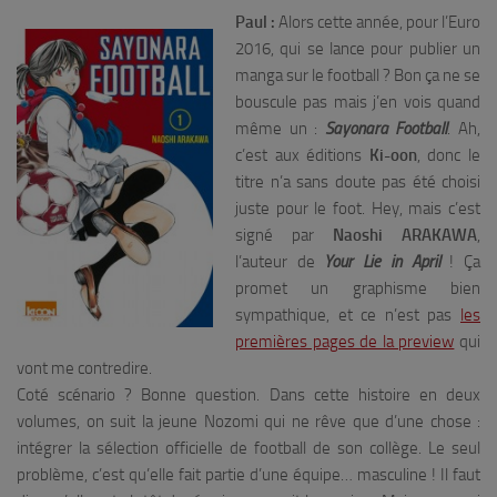
Paul :
Alors cette année, pour l’Euro
2016, qui se lance pour publier un
manga sur le football ? Bon ça ne se
bouscule pas mais j’en vois quand
même un :
Sayonara Football
. Ah,
c’est aux éditions
Ki-oon
, donc le
titre n’a sans doute pas été choisi
juste pour le foot. Hey, mais c’est
signé par
Naoshi ARAKAWA
,
l’auteur de
Your Lie in April
! Ça
promet un graphisme bien
sympathique, et ce n’est pas
les
premières pages de la preview
qui
vont me contredire.
Coté scénario ? Bonne question. Dans cette histoire en deux
volumes, on suit la jeune Nozomi qui ne rêve que d’une chose :
intégrer la sélection officielle de football de son collège. Le seul
problème, c’est qu’elle fait partie d’une équipe… masculine ! Il faut