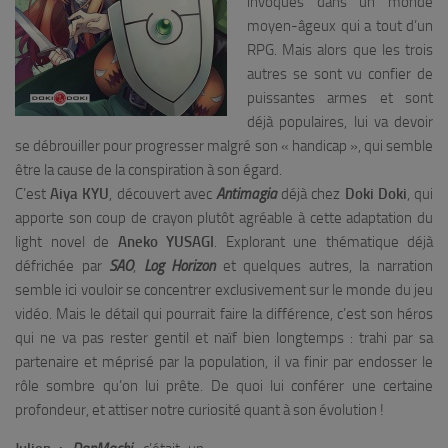
invoqués dans un monde
moyen-âgeux qui a tout d’un
RPG. Mais alors que les trois
autres se sont vu confier de
puissantes armes et sont
déjà populaires, lui va devoir
se débrouiller pour progresser malgré son « handicap », qui semble
être la cause de la conspiration à son égard.
C’est
Aiya KYU
, découvert avec
Antimagia
déjà chez
Doki Doki
, qui
apporte son coup de crayon plutôt agréable à cette adaptation du
light novel de
Aneko YUSAGI
. Explorant une thématique déjà
défrichée par
SAO
,
Log Horizon
et quelques autres, la narration
semble ici vouloir se concentrer exclusivement sur le monde du jeu
vidéo. Mais le détail qui pourrait faire la différence, c’est son héros
qui ne va pas rester gentil et naïf bien longtemps : trahi par sa
partenaire et méprisé par la population, il va finir par endosser le
rôle sombre qu’on lui prête. De quoi lui conférer une certaine
profondeur, et attiser notre curiosité quant à son évolution !