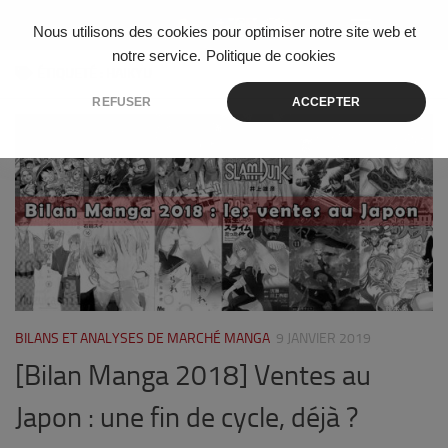
Skip to content
Nous utilisons des cookies pour optimiser notre site web et
notre service.
Politique de cookies
ÉTIQUETÉ :
HAIKYU
REFUSER
ACCEPTER
8
BILANS ET ANALYSES DE MARCHÉ MANGA
9 JANVIER 2019
[Bilan Manga 2018] Ventes au
Japon : une fin de cycle, déjà ?