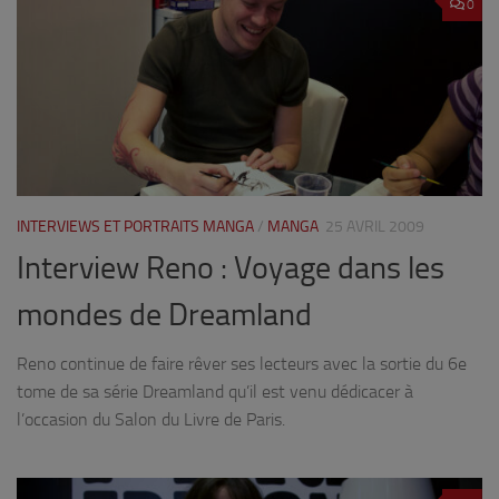
0
INTERVIEWS ET PORTRAITS MANGA
/
MANGA
25 AVRIL 2009
Interview Reno : Voyage dans les
mondes de Dreamland
Reno continue de faire rêver ses lecteurs avec la sortie du 6e
tome de sa série Dreamland qu’il est venu dédicacer à
l’occasion du Salon du Livre de Paris.