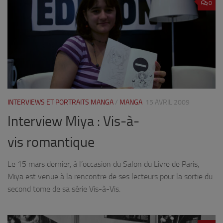
0
INTERVIEWS ET PORTRAITS MANGA
/
MANGA
15 AVRIL 2009
Interview Miya : Vis-à-
vis romantique
Le 15 mars dernier, à l’occasion du Salon du Livre de Paris,
Miya est venue à la rencontre de ses lecteurs pour la sortie du
second tome de sa série Vis-à-Vis.