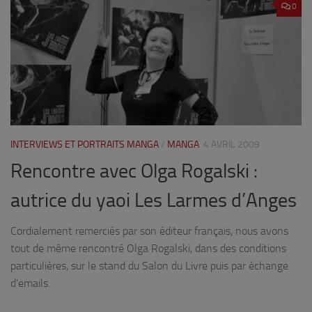
0
INTERVIEWS ET PORTRAITS MANGA
/
MANGA
4 AVRIL 2009
Rencontre avec Olga Rogalski :
autrice du yaoi Les Larmes d’Anges
Cordialement remerciés par son éditeur français, nous avons
tout de même rencontré Olga Rogalski, dans des conditions
particulières, sur le stand du Salon du Livre puis par échange
d’emails.