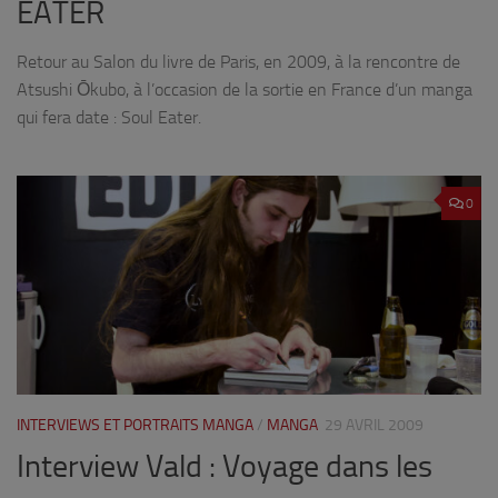
EATER
Retour au Salon du livre de Paris, en 2009, à la rencontre de
Atsushi Ōkubo, à l’occasion de la sortie en France d’un manga
qui fera date : Soul Eater.
0
INTERVIEWS ET PORTRAITS MANGA
/
MANGA
29 AVRIL 2009
Interview Vald : Voyage dans les