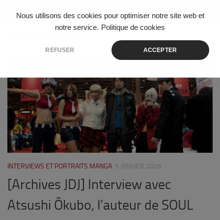
Skip to content
Nous utilisons des cookies pour optimiser notre site web et
notre service.
Politique de cookies
ÉTIQUETÉ :
SDL 2009
REFUSER
ACCEPTER
0
INTERVIEWS ET PORTRAITS MANGA
9 JANVIER 2026
[Archives JDJ] Interview avec
Atsushi Ôkubo, l’auteur de SOUL