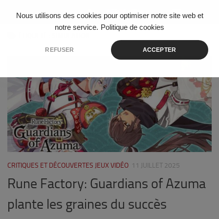
Skip to content
Nous utilisons des cookies pour optimiser notre site web et
notre service.
Politique de cookies
ÉTIQUETÉ :
SIMULATION
REFUSER
ACCEPTER
0
CRITIQUES ET DÉCOUVERTES JEUX VIDÉO
11 JUILLET 2025
Rune Factory: Guardians of Azuma
plante les graines du succès