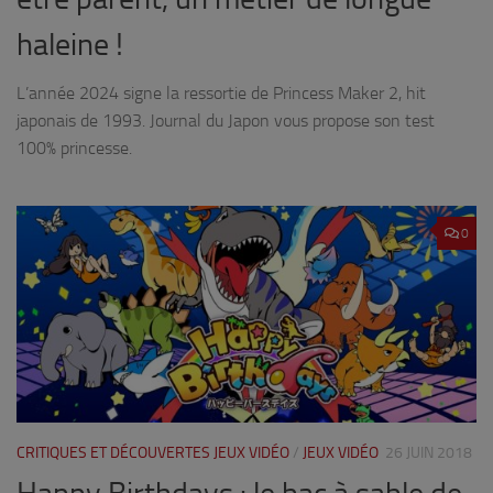
haleine !
L’année 2024 signe la ressortie de Princess Maker 2, hit
japonais de 1993. Journal du Japon vous propose son test
100% princesse.
0
CRITIQUES ET DÉCOUVERTES JEUX VIDÉO
/
JEUX VIDÉO
26 JUIN 2018