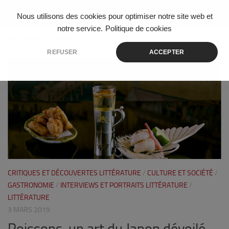
Skip to content
Nous utilisons des cookies pour optimiser notre site web et
notre service.
Politique de cookies
ÉTIQUETÉ :
SUSHIYA
REFUSER
ACCEPTER
0
CRITIQUES ET DÉCOUVERTES LITTÉRATURE
/
CULTURE ET SOCIÉTÉ
/
GASTRONOMIE
/
INTERVIEWS ET PORTRAITS LITTÉRATURE
/
LITTÉRATURE
3 MARS 2019
Poissons, un art du Japon dévoilé