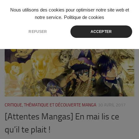
Skip to content
Nous utilisons des cookies pour optimiser notre site web et
notre service.
Politique de cookies
ÉTIQUETÉ :
TALES OF WEDDING RINGS
REFUSER
ACCEPTER
3
CRITIQUE, THÉMATIQUE ET DÉCOUVERTE MANGA
30 AVRIL 2017
[Attentes Mangas] En mai lis ce
qu’il te plait !