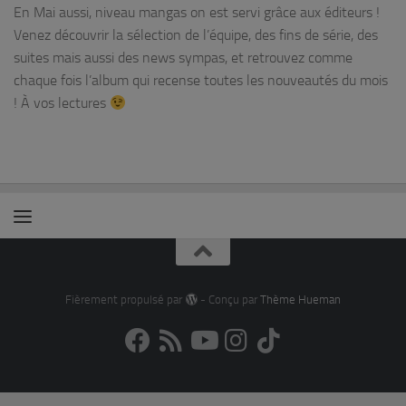
En Mai aussi, niveau mangas on est servi grâce aux éditeurs !
Venez découvrir la sélection de l’équipe, des fins de série, des
suites mais aussi des news sympas, et retrouvez comme
chaque fois l’album qui recense toutes les nouveautés du mois
! À vos lectures
Fièrement propulsé par
- Conçu par
Thème Hueman