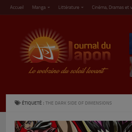
Accueil
Manga
Littérature
Cinéma, Dramas et 
Skip to content
ÉTIQUETÉ :
THE DARK SIDE OF DIMENSIONS