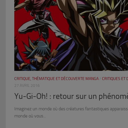
CRITIQUE, THÉMATIQUE ET DÉCOUVERTE MANGA
/
CRITIQUES ET
27 AVRIL 2016
Yu-Gi-Oh! : retour sur un phénom
Imaginez un monde où des créatures fantastiques apparaiss
monde où vous...