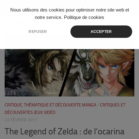
Skip to content
Nous utilisons des cookies pour optimiser notre site web et
notre service.
Politique de cookies
ÉTIQUETÉ :
THE MINISH CAP
REFUSER
ACCEPTER
3
CRITIQUE, THÉMATIQUE ET DÉCOUVERTE MANGA
/
CRITIQUES ET
DÉCOUVERTES JEUX VIDÉO
22 FÉVRIER 2017
The Legend of Zelda : de l’ocarina