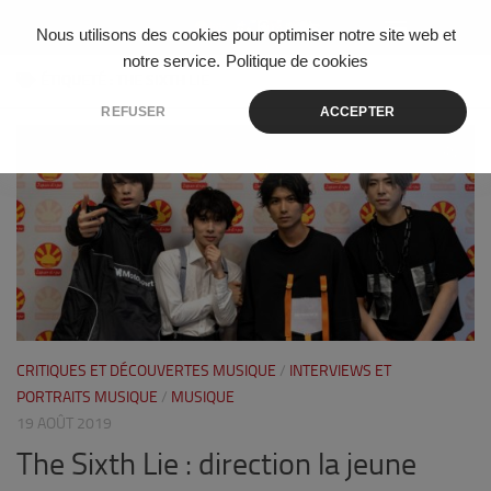
Skip to content
Nous utilisons des cookies pour optimiser notre site web et
notre service.
Politique de cookies
ÉTIQUETÉ :
THE SIXTH LIE
REFUSER
ACCEPTER
0
CRITIQUES ET DÉCOUVERTES MUSIQUE
/
INTERVIEWS ET
PORTRAITS MUSIQUE
/
MUSIQUE
19 AOÛT 2019
The Sixth Lie : direction la jeune