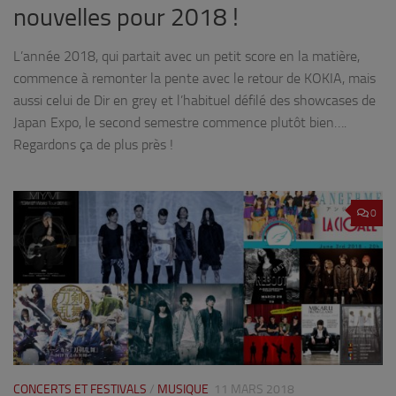
nouvelles pour 2018 !
L’année 2018, qui partait avec un petit score en la matière,
commence à remonter la pente avec le retour de KOKIA, mais
aussi celui de Dir en grey et l’habituel défilé des showcases de
Japan Expo, le second semestre commence plutôt bien….
Regardons ça de plus près !
0
CONCERTS ET FESTIVALS
/
MUSIQUE
11 MARS 2018