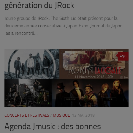
génération du JRock
Jeune groupe de JRock, The Sixth Lie était présent pour la
deuxième année consécutive à Japan Expo. Journal du Japon
les a rencontré….
0
CONCERTS ET FESTIVALS
/
MUSIQUE
12 MAI 2018
Agenda Jmusic : des bonnes