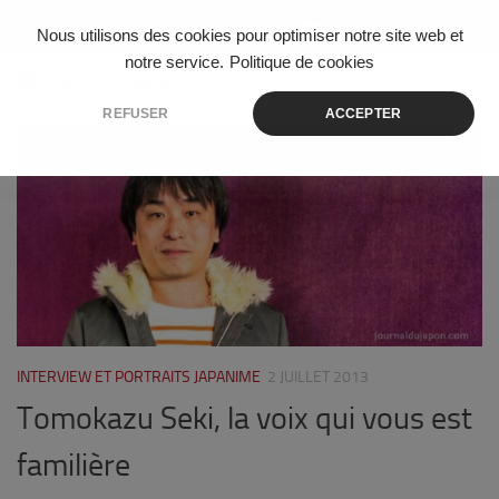
Skip to content
Nous utilisons des cookies pour optimiser notre site web et
notre service.
Politique de cookies
ÉTIQUETÉ :
TOMOKAZU SEKI
REFUSER
ACCEPTER
1
INTERVIEW ET PORTRAITS JAPANIME
2 JUILLET 2013
Tomokazu Seki, la voix qui vous est
familière