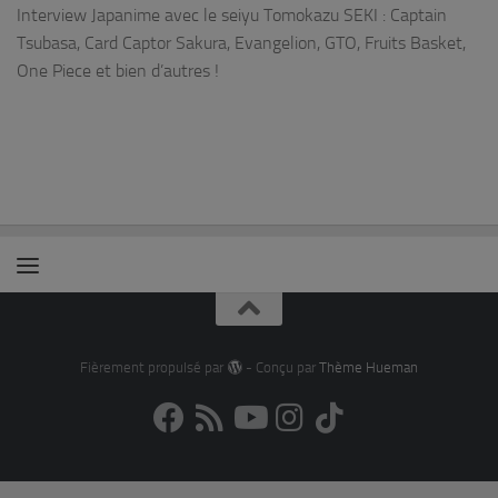
Interview Japanime avec le seiyu Tomokazu SEKI : Captain
Tsubasa, Card Captor Sakura, Evangelion, GTO, Fruits Basket,
One Piece et bien d’autres !
Fièrement propulsé par
- Conçu par
Thème Hueman