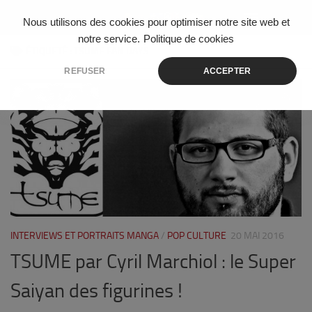
Skip to content
Nous utilisons des cookies pour optimiser notre site web et
notre service.
Politique de cookies
ÉTIQUETÉ :
TSUME FAN DAYS
REFUSER
ACCEPTER
0
INTERVIEWS ET PORTRAITS MANGA
/
POP CULTURE
20 MAI 2016
TSUME par Cyril Marchiol : le Super
Saiyan des figurines !