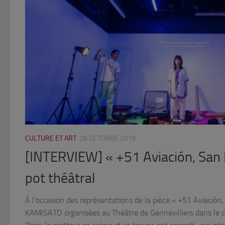
CULTURE ET ART
28 OCTOBRE 2016
[INTERVIEW] « +51 Aviación, San 
pot théâtral
À l’occasion des représentations de la pièce « +51 Aviación,
KAMISATO organisées au Théâtre de Gennevilliers dans le c