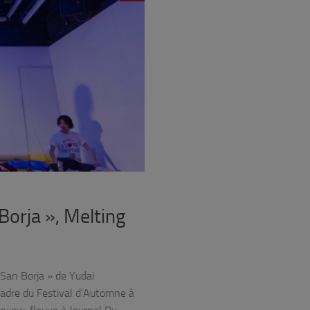
Borja », Melting
 San Borja » de Yudai
adre du Festival d’Automne à