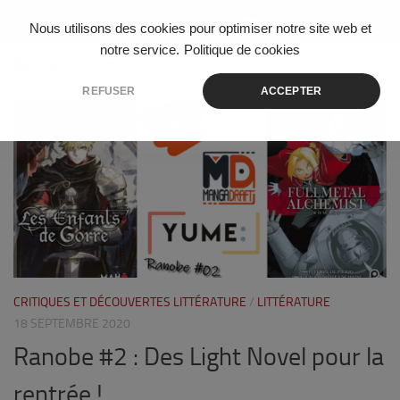
Skip to content
Nous utilisons des cookies pour optimiser notre site web et
notre service.
Politique de cookies
ÉTIQUETÉ :
YUME
REFUSER
ACCEPTER
1
CRITIQUES ET DÉCOUVERTES LITTÉRATURE
/
LITTÉRATURE
18 SEPTEMBRE 2020
Ranobe #2 : Des Light Novel pour la
rentrée !