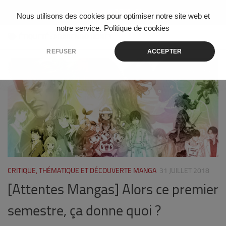
Skip to content
Nous utilisons des cookies pour optimiser notre site web et
notre service.
Politique de cookies
ÉTIQUETÉ :
ABARENBO HONEY
REFUSER
ACCEPTER
0
CRITIQUE, THÉMATIQUE ET DÉCOUVERTE MANGA
31 JUILLET 2018
[Attentes Mangas] Alors ce premier
semestre, ça donne quoi ?