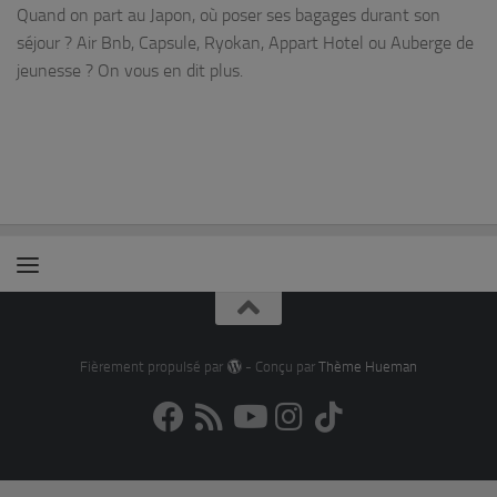
Quand on part au Japon, où poser ses bagages durant son
séjour ? Air Bnb, Capsule, Ryokan, Appart Hotel ou Auberge de
jeunesse ? On vous en dit plus.
Fièrement propulsé par
- Conçu par
Thème Hueman