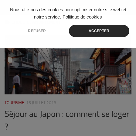
Skip to content
Nous utilisons des cookies pour optimiser notre site web et
notre service.
Politique de cookies
ÉTIQUETÉ :
APPARTEMENT
REFUSER
ACCEPTER
0
TOURISME
16 JUILLET 2018
Séjour au Japon : comment se loger
?