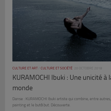
CULTURE ET ART
/
CULTURE ET SOCIÉTÉ
20 OCTOBRE 2018
KURAMOCHI Ibuki : Une unicité à 
monde
Danse : KURAMOCHI Ibuki artiste qui combine, entre autres, l
painting et le butō.but. Découverte.