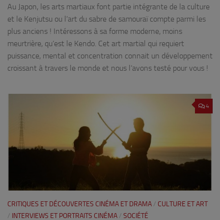
Au Japon, les arts martiaux font partie intégrante de la culture
et le Kenjutsu ou l’art du sabre de samouraï compte parmi les
plus anciens ! Intéressons à sa forme moderne, moins
meurtrière, qu’est le Kendo. Cet art martial qui requiert
puissance, mental et concentration connait un développement
croissant à travers le monde et nous l’avons testé pour vous !
4
CRITIQUES ET DÉCOUVERTES CINÉMA ET DRAMA
/
CULTURE ET ART
/
INTERVIEWS ET PORTRAITS CINÉMA
/
SOCIÉTÉ