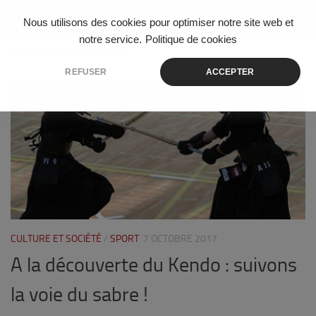
Skip to content
Nous utilisons des cookies pour optimiser notre site web et
notre service.
Politique de cookies
ÉTIQUETÉ :
CHANBARA
REFUSER
ACCEPTER
0
CULTURE ET SOCIÉTÉ
/
SPORT
7 OCTOBRE 2017
A la découverte du Kendo : suivons
la voie du sabre !