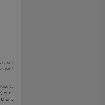
avec une
 a parlé
ywood du
e) et ne
e
Charlie