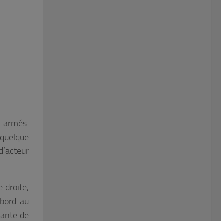
s armés.
 quelque
d’acteur
 droite,
abord au
nante de