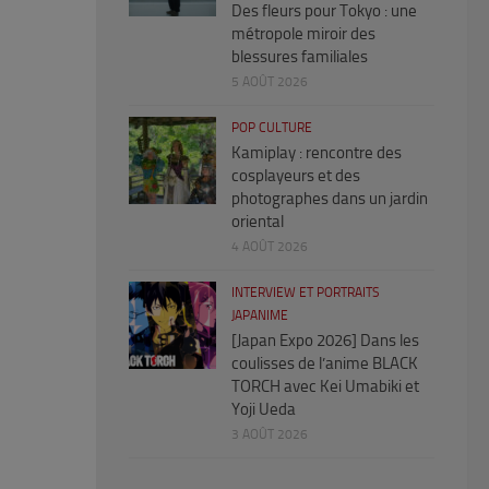
Des fleurs pour Tokyo : une
métropole miroir des
blessures familiales
5 AOÛT 2026
POP CULTURE
Kamiplay : rencontre des
cosplayeurs et des
photographes dans un jardin
oriental
4 AOÛT 2026
INTERVIEW ET PORTRAITS
JAPANIME
[Japan Expo 2026] Dans les
coulisses de l’anime BLACK
TORCH avec Kei Umabiki et
Yoji Ueda
3 AOÛT 2026