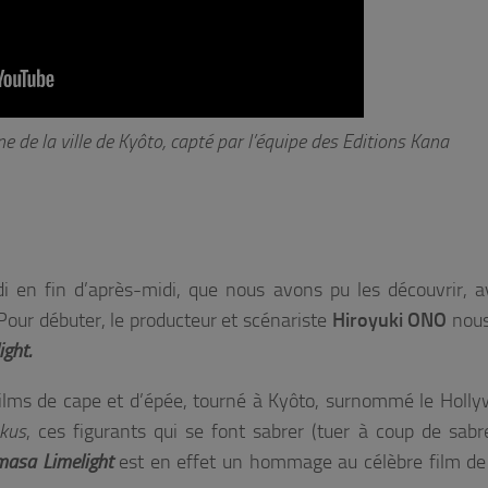
ne de la ville de Kyôto, capté par l’équipe des Editions Kana
di en fin d’après-midi, que nous avons pu les découvrir, 
Pour débuter, le producteur et scénariste
Hiroyuki ONO
nous
ght.
 films de cape et d’épée, tourné à Kyôto, surnommé le Holl
akus
, ces figurants qui se font sabrer (tuer à coup de sabr
asa Limelight
est en effet un hommage au célèbre film d