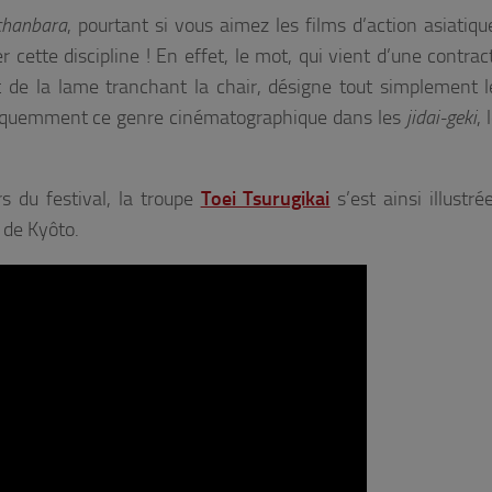
chanbara
, pourtant si vous aimez les films d’action asiatiqu
 cette discipline ! En effet, le mot, qui vient d’une contrac
t de la lame tranchant la chair, désigne tout simplement l
réquemment ce genre cinématographique dans les
jidai-geki
, 
s du festival, la troupe
Toei Tsurugikai
s’est ainsi illustré
e de Kyôto.