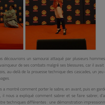
ous découvrions un samouraï attaqué par plusieurs homme
s vainqueur de ses combats malgré ses blessures, car il avait
ois, au-delà de la prouesse technique des cascades, un jeu 
nages.
nous a montré comment porter le sabre, en avant, puis en garde
, il nous a expliqué comment sabrer et se faire sabrer, d’
quatre techniques différentes : une démonstration impression