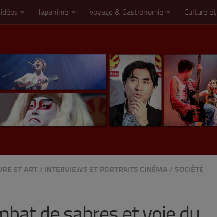
vidéos
Japanime
Voyage & Gastronomie
Culture et
URE ET ART
/
INTERVIEWS ET PORTRAITS CINÉMA
/
SOCIÉTÉ
bat de sabres et voie du