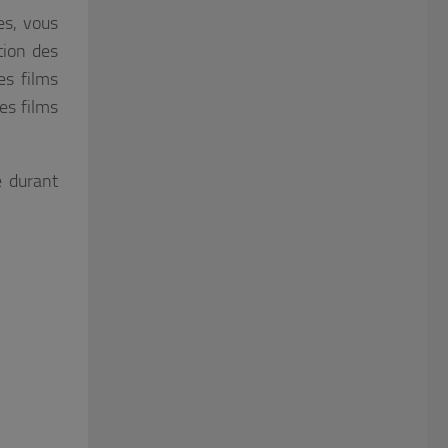
es, vous
tion des
es films
les films
e durant