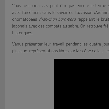
Vous ne connaissez peut-être pas encore le terme
avez forcément sans le savoir eu l’occasion d’admirer
onomatopées
chan-chan bara-bara
rappelant le brui
japonais avec des combats au sabre. On retrouve f
historiques.
Venus présenter leur travail pendant les quatre jour
plusieurs représentations libres sur la scène de la vill