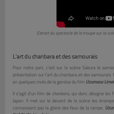
Extrait du spectacle de la troupe sur la scè
L’art du chanbara et des samouraïs
Pour notre part, c’est sur la scène Sakura le same
présentation sur l’art du chanbara et des samouraïs. 
en quelques mots de la genèse du film
Uzumasa Limeli
Il s’agit d’un film de
chanbara
, qui donc désigne les
Japon. Il met sur le devant de la scène les
kirarey
connaissent pas la gloire des feux de la rampe.
Uzum