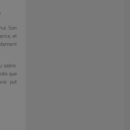
hui. Son
ance, et
ustement
u sabre.
ndis que
raï put