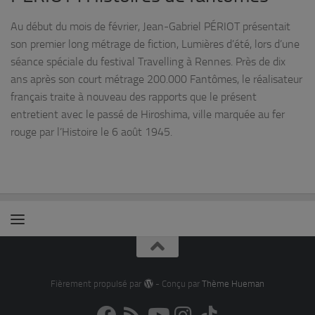
Au début du mois de février, Jean-Gabriel PÉRIOT présentait
son premier long métrage de fiction, Lumières d’été, lors d’une
séance spéciale du festival Travelling à Rennes. Près de dix
ans après son court métrage 200.000 Fantômes, le réalisateur
français traite à nouveau des rapports que le présent
entretient avec le passé de Hiroshima, ville marquée au fer
rouge par l’Histoire le 6 août 1945.
Fièrement propulsé par
- Conçu par
Thème Hueman