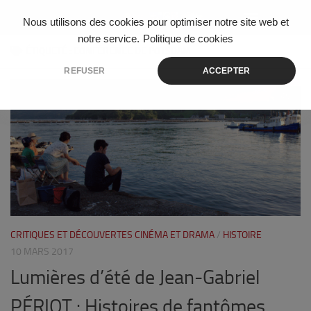
Skip to content
Nous utilisons des cookies pour optimiser notre site web et
notre service.
Politique de cookies
ÉTIQUETÉ :
CONFÉRENCE DE POTSDAM
REFUSER
ACCEPTER
2
CRITIQUES ET DÉCOUVERTES CINÉMA ET DRAMA
/
HISTOIRE
10 MARS 2017
Lumières d’été de Jean-Gabriel
PÉRIOT : Histoires de fantômes