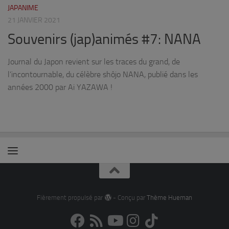
JAPANIME
21 JANVIER 2021
Souvenirs (jap)animés #7: NANA
Journal du Japon revient sur les traces du grand, de
l’incontournable, du célèbre shôjo NANA, publié dans les
années 2000 par Ai YAZAWA !
Fièrement propulsé par
- Conçu par
Thème Hueman