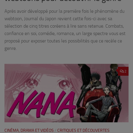
Après avoir développé pour la première fois le phénomène du
webtoon, Journal du Japon revient cette fois-ci avec sa
sélection de cinq titres coréens à lire sans retenue. Combats,
confiance en soi, comédie, romance, un large spectre vous est
proposé pour exposer toutes les possibilités que ce recèle ce
genre.
2
CINÉMA, DRAMA ET VIDÉOS
/
CRITIQUES ET DÉCOUVERTES