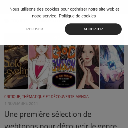
Skip to content
Nous utilisons des cookies pour optimiser notre site web et
notre service.
Politique de cookies
ÉTIQUETÉ :
EDITIONS DELCOURT
REFUSER
ACCEPTER
2
CRITIQUE, THÉMATIQUE ET DÉCOUVERTE MANGA
1 NOVEMBRE 2021
Une première sélection de
webtoons pour découvrir le genre