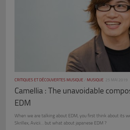
CRITIQUES ET DÉCOUVERTES MUSIQUE
/
MUSIQUE
25 MAI 2019
Camellia : The unavoidable compo
EDM
When we are talking about EDM, you first think about its w
Skrillex, Avicii… but what about japanese EDM ?