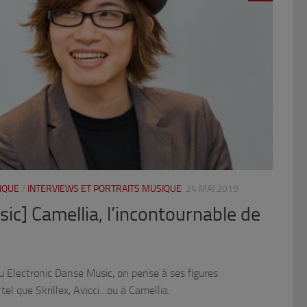
IQUE
/
INTERVIEWS ET PORTRAITS MUSIQUE
24 MAI 2019
ic] Camellia, l’incontournable de
u Electronic Danse Music, on pense à ses figures
el que Skrillex, Avicci…ou à Camellia.