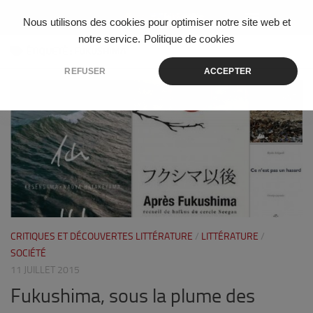
Skip to content
Nous utilisons des cookies pour optimiser notre site web et
notre service.
Politique de cookies
ÉTIQUETÉ :
FUKUSHIMA
REFUSER
ACCEPTER
7
CRITIQUES ET DÉCOUVERTES LITTÉRATURE
/
LITTÉRATURE
/
SOCIÉTÉ
11 JUILLET 2015
Fukushima, sous la plume des