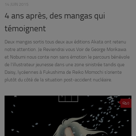
14 JUIN 2015
4 ans après, des mangas qui
témoignent
Deux mangas sortis tous deux aux éditions Akata ont retenu
notre attention. Je Reviendrai vous Voir de George Morikawa
et Nobumi nous conte non sans émotion le parcours bénévole
de l’illustrateur jeunesse dans une zone sinistrée tandis que
Daisy, lycéennes à Fukushima de Reiko Momochi s’oriente
plutôt du côté de la situation post-accident nucléaire.
0