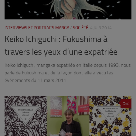
INTERVIEWS ET PORTRAITS MANGA
/
SOCIÉTÉ
4 JUIN 2014
Keiko Ichiguchi : Fukushima à
travers les yeux d’une expatriée
Keiko Ichiguchi, mangaka expatriée en Italie depuis 1993, nous
parle de Fukushima et de la façon dont elle a vécu les
événements du 11 mars 2011.
0