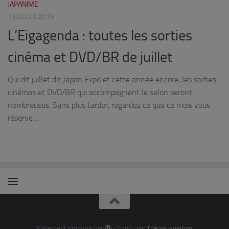
JAPANIME
1 JUILLET 2016
L’Eigagenda : toutes les sorties
cinéma et DVD/BR de juillet
Qui dit juillet dit Japan Expo et cette année encore, les sorties
cinémas et DVD/BR qui accompagnent le salon seront
nombreuses. Sans plus tarder, regardez ce que ce mois vous
réserve…
Fièrement propulsé par
- Conçu par
Thème Hueman