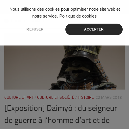
Skip to content
Nous utilisons des cookies pour optimiser notre site web et
notre service.
Politique de cookies
ÉTIQUETÉ :
GUIMET
REFUSER
ACCEPTER
5
CULTURE ET ART
/
CULTURE ET SOCIÉTÉ
/
HISTOIRE
22 MARS 2018
[Exposition] Daimyô : du seigneur
de guerre à l’homme d’art et de