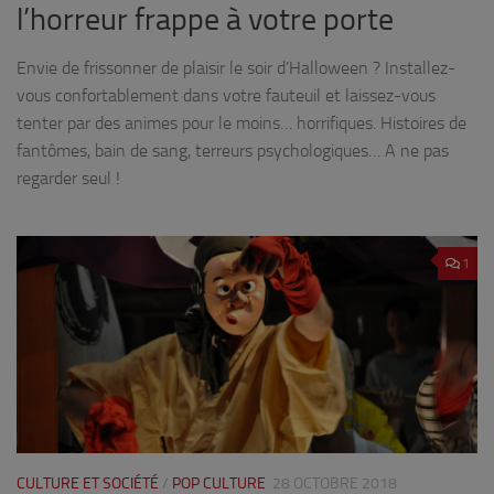
l’horreur frappe à votre porte
Envie de frissonner de plaisir le soir d’Halloween ? Installez-
vous confortablement dans votre fauteuil et laissez-vous
tenter par des animes pour le moins… horrifiques. Histoires de
fantômes, bain de sang, terreurs psychologiques… A ne pas
regarder seul !
1
CULTURE ET SOCIÉTÉ
/
POP CULTURE
28 OCTOBRE 2018