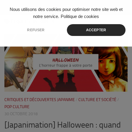
Skip to content
Nous utilisons des cookies pour optimiser notre site web et
notre service.
Politique de cookies
ÉTIQUETÉ :
HALLOWEEN
REFUSER
ACCEPTER
1
CRITIQUES ET DÉCOUVERTES JAPANIME
/
CULTURE ET SOCIÉTÉ
/
POP CULTURE
30 OCTOBRE 2018
[Japanimation] Halloween : quand