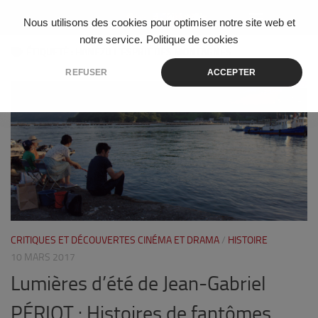
Skip to content
Nous utilisons des cookies pour optimiser notre site web et
notre service.
Politique de cookies
ÉTIQUETÉ :
HANEZU L’ESPRIT DES MONTAGNES
REFUSER
ACCEPTER
2
CRITIQUES ET DÉCOUVERTES CINÉMA ET DRAMA
/
HISTOIRE
10 MARS 2017
Lumières d’été de Jean-Gabriel
PÉRIOT : Histoires de fantômes