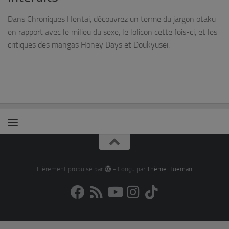
Dans Chroniques Hentai, découvrez un terme du jargon otaku
en rapport avec le milieu du sexe, le lolicon cette fois-ci, et les
critiques des mangas Honey Days et Doukyusei.
Fièrement propulsé par
- Conçu par
Thème Hueman