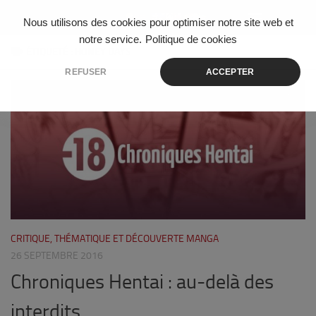
Skip to content
Nous utilisons des cookies pour optimiser notre site web et
notre service.
Politique de cookies
ÉTIQUETÉ :
HONEY DAYS
REFUSER
ACCEPTER
9
CRITIQUE, THÉMATIQUE ET DÉCOUVERTE MANGA
26 SEPTEMBRE 2016
Chroniques Hentai : au-delà des
interdits