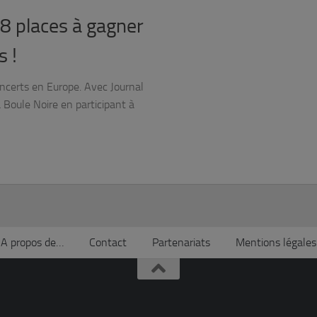
 8 places à gagner
s !
concerts en Europe. Avec Journal
a Boule Noire en participant à
A propos de…
Contact
Partenariats
Mentions légales