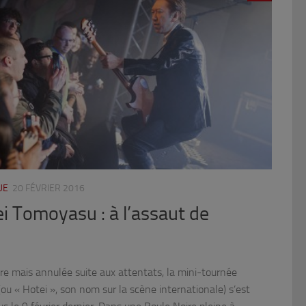
UE
20 FÉVRIER 2016
ei Tomoyasu : à l’assaut de
e mais annulée suite aux attentats, la mini-tournée
u « Hotei », son nom sur la scène internationale) s’est