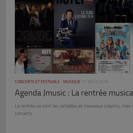
CONCERTS ET FESTIVALS
/
MUSIQUE
17 AOÛT 2018
Agenda Jmusic : La rentrée music
La rentrée ce sont les cartables et nouveaux crayons, mais 
concerts.