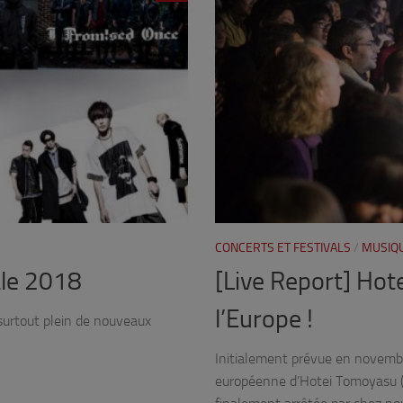
CONCERTS ET FESTIVALS
/
MUSIQ
ale 2018
[Live Report] Hot
l’Europe !
surtout plein de nouveaux
Initialement prévue en novembr
européenne d’Hotei Tomoyasu (o