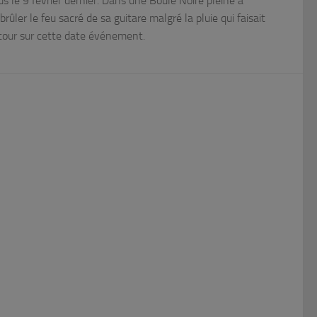
s le 9 février dernier. Dans une Boule Noire pleine à
 brûler le feu sacré de sa guitare malgré la pluie qui faisait
Retour sur cette date événement.