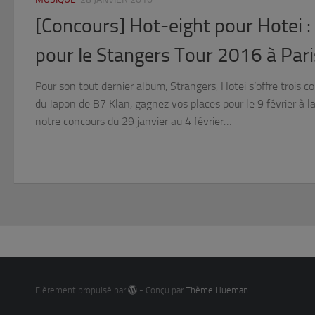
[Concours] Hot-eight pour Hotei :
pour le Stangers Tour 2016 à Pari
Pour son tout dernier album, Strangers, Hotei s’offre trois 
du Japon de B7 Klan, gagnez vos places pour le 9 février à l
notre concours du 29 janvier au 4 février…
Fièrement propulsé par
- Conçu par
Thème Hueman