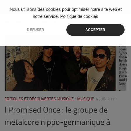
Skip to content
Nous utilisons des cookies pour optimiser notre site web et
notre service.
Politique de cookies
ÉTIQUETÉ :
I PROMISED ONCE
REFUSER
ACCEPTER
0
CRITIQUES ET DÉCOUVERTES MUSIQUE
/
MUSIQUE
4 JUIN 2019
I Promised Once : le groupe de
metalcore nippo-germanique à