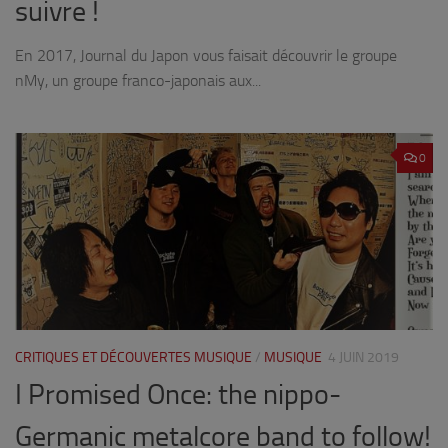
suivre !
En 2017, Journal du Japon vous faisait découvrir le groupe
nMy, un groupe franco-japonais aux...
0
CRITIQUES ET DÉCOUVERTES MUSIQUE
/
MUSIQUE
4 JUIN 2019
I Promised Once: the nippo-
Germanic metalcore band to follow!