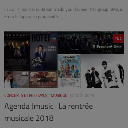
In 2017, Journal du Japon made you discover the group nMy, a
French-Japanese group with...
2
CONCERTS ET FESTIVALS
/
MUSIQUE
17 AOÛT 2018
Agenda Jmusic : La rentrée
musicale 2018