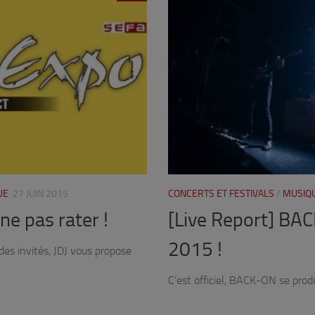
UE
27 JUIN 2015
CONCERTS ET FESTIVALS
/
MUSIQ
ne pas rater !
[Live Report] BAC
2015 !
des invités, JDJ vous propose
C’est officiel, BACK-ON se produi