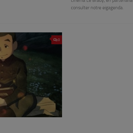
cinéma Le Brady, en partenariat 
consulter notre eigagenda.
0