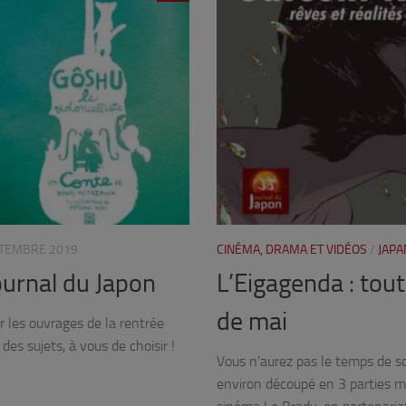
PTEMBRE 2019
CINÉMA, DRAMA ET VIDÉOS
/
JAPA
Journal du Japon
L’Eigagenda : tou
de mai
r les ouvrages de la rentrée
 des sujets, à vous de choisir !
Vous n’aurez pas le temps de so
environ découpé en 3 parties m