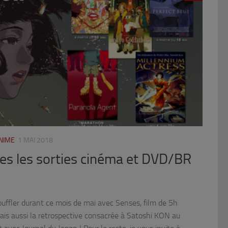
NIME
1 MAI 2018
tes les sorties cinéma et DVD/BR
uffler durant ce mois de mai avec Senses, film de 5h
ais aussi la retrospective consacrée à Satoshi KON au