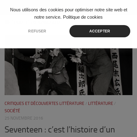
Skip to content
Nous utilisons des cookies pour optimiser notre site web et
notre service.
Politique de cookies
ÉTIQUETÉ :
KENZABURO OE
REFUSER
ACCEPTER
0
CRITIQUES ET DÉCOUVERTES LITTÉRATURE
/
LITTÉRATURE
/
SOCIÉTÉ
25 NOVEMBRE 2016
Seventeen : c’est l’histoire d’un