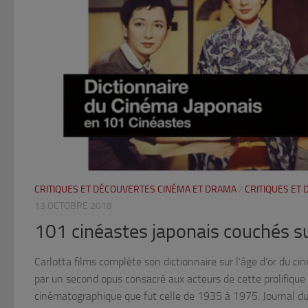
CRITIQUES ET DÉCOUVERTES CINÉMA ET DRAMA
/
CRITIQUES ET
13 OCTOBRE 2018
101 cinéastes japonais couchés s
Carlotta films complète son dictionnaire sur l’âge d’or du c
par un second opus consacré aux acteurs de cette prolifique 
cinématographique que fut celle de 1935 à 1975. Journal du