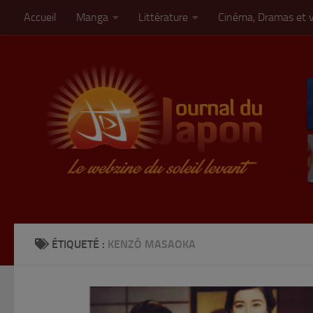
Accueil
Manga
Littérature
Cinéma, Dramas et 
Skip to content
ÉTIQUETÉ :
KENZÔ MASAOKA