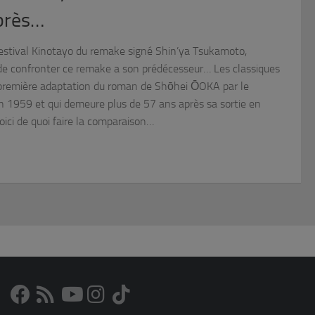
près…
 Festival Kinotayo du remake signé Shin’ya Tsukamoto,
de confronter ce remake a son prédécesseur… Les classiques
 première adaptation du roman de Shōhei ŌOKA par le
 1959 et qui demeure plus de 57 ans après sa sortie en
ici de quoi faire la comparaison…