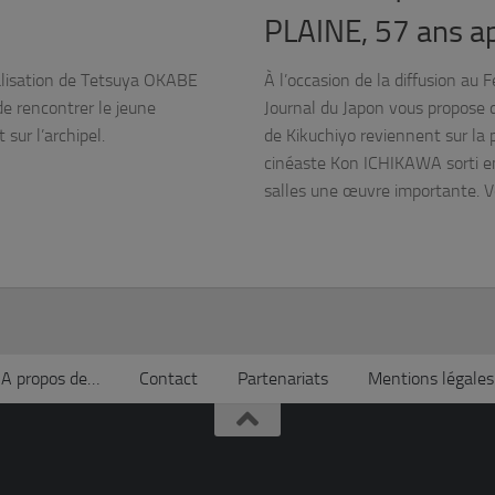
PLAINE, 57 ans a
éalisation de Tetsuya OKABE
À l’occasion de la diffusion au
de rencontrer le jeune
Journal du Japon vous propose 
sur l’archipel.
de Kikuchiyo reviennent sur la
cinéaste Kon ICHIKAWA sorti en
salles une œuvre importante. Vo
A propos de…
Contact
Partenariats
Mentions légales