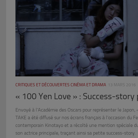
CRITIQUES ET DÉCOUVERTES CINÉMA ET DRAMA
13 MARS 2016
« 100 Yen Love » : Success-story
Envoyé à l’Académie des Oscars pour représenter le Japon,
TAKE a été diffusé sur nos écrans français à l’occasion du F
contemporain Kinotayo et a récolté une mention spéciale du
son actrice principale, traçant ainsi sa petite success-story.