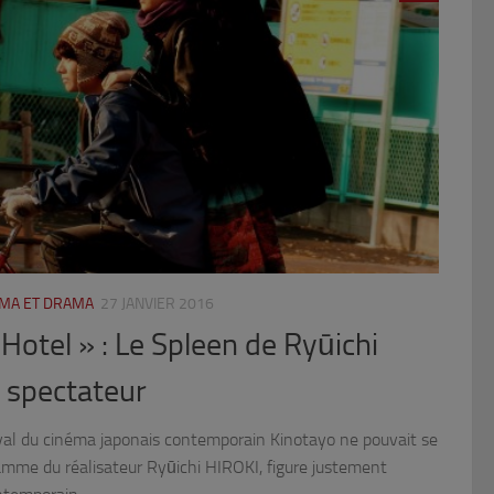
ÉMA ET DRAMA
27 JANVIER 2016
Hotel » : Le Spleen de Ryūichi
u spectateur
tival du cinéma japonais contemporain Kinotayo ne pouvait se
ramme du réalisateur Ryūichi HIROKI, figure justement