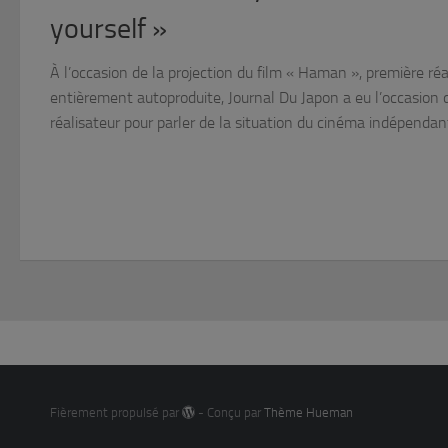
yourself »
À l’occasion de la projection du film « Haman », première r
entièrement autoproduite, Journal Du Japon a eu l’occasion 
réalisateur pour parler de la situation du cinéma indépendant 
Fièrement propulsé par
- Conçu par
Thème Hueman