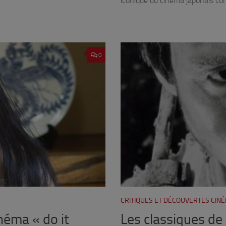
iconique du cinéma japonais co
0
CRITIQUES ET DÉCOUVERTES CIN
néma « do it
Les classiques de