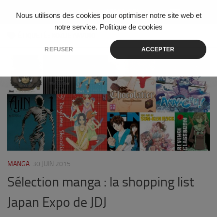
Skip to content
Nous utilisons des cookies pour optimiser notre site web et
notre service.
Politique de cookies
ÉTIQUETÉ :
KOZUE AMANO
REFUSER
ACCEPTER
12
MANGA
30 JUIN 2015
Sélection manga : la shopping list
Japan Expo de JDJ