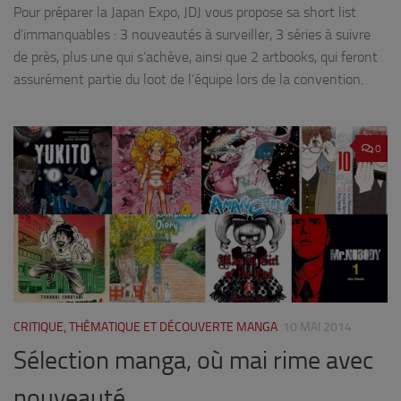
Pour préparer la Japan Expo, JDJ vous propose sa short list
d’immanquables : 3 nouveautés à surveiller, 3 séries à suivre
de près, plus une qui s’achève, ainsi que 2 artbooks, qui feront
assurément partie du loot de l’équipe lors de la convention.
0
CRITIQUE, THÉMATIQUE ET DÉCOUVERTE MANGA
10 MAI 2014
Sélection manga, où mai rime avec
nouveauté