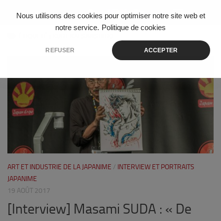
Skip to content
Nous utilisons des cookies pour optimiser notre site web et
notre service.
Politique de cookies
ÉTIQUETÉ :
KURENAI SANSHIRO
REFUSER
ACCEPTER
4
ART ET INDUSTRIE DE LA JAPANIME
/
INTERVIEW ET PORTRAITS
JAPANIME
19 AOÛT 2017
[Interview] Masami SUDA : « De