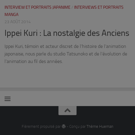
INTERVIEW ET PORTRAITS JAPANIME
/
INTERVIEWS ET PORTRAITS
MANGA
23 AOÛT 2014
Ippei Kuri : La nostalgie des Anciens
Ippei Kuri, témoin et acteur discret de l’histoire de l’animation
japonaise, nous parle du studio Tatsunoko et de l’évolution de
l’animation au fil des années.
Fièrement propulsé par
- Conçu par
Thème Hueman