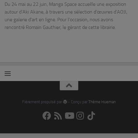
Du 24 mai au 22 juin, Manga Space accueille une exposition
autour d’Aki Akane, à travers une sélection d’œuvres d’AOJI,
une galerie d’art en ligne. Pour l’occasion, nous avons
rencontré Romain Gauthier, le gérant de cette librairie.
Fièrement propulsé par
- Conçu par
Thème Hueman