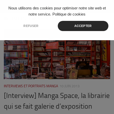
Skip to content
Nous utilisons des cookies pour optimiser notre site web et
notre service.
Politique de cookies
ÉTIQUETÉ :
LA BALADE DE YAYA
REFUSER
ACCEPTER
0
INTERVIEWS ET PORTRAITS MANGA
10 JUIN 2013
[Interview] Manga Space, la librairie
qui se fait galerie d’exposition