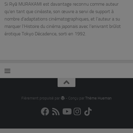
Si Ryū MURAKAMI est davantage reconnu comme auteur
qu’en tant que cinéaste, son œuvre a servi de support à
nombre d’adaptations cinématographiques, et l’auteur a su
marquer l’Histoire du cinéma japonais avec l’enivrant brûlot
érotique Tokyo Décadence, sorti en 1992.
Fièrement propulsé par
- Conçu par
Thème Hueman