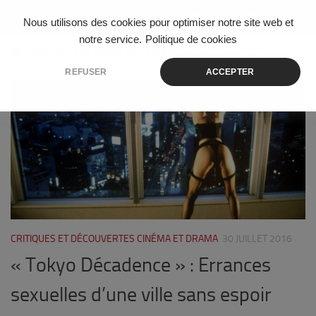
Skip to content
Nous utilisons des cookies pour optimiser notre site web et
notre service.
Politique de cookies
ÉTIQUETÉ :
LES BÉBÉS DE LA CONSIGNE AUTOMATIQUE
REFUSER
ACCEPTER
2
CRITIQUES ET DÉCOUVERTES CINÉMA ET DRAMA
30 JUILLET 2016
« Tokyo Décadence » : Errances
sexuelles d’une ville sans espoir