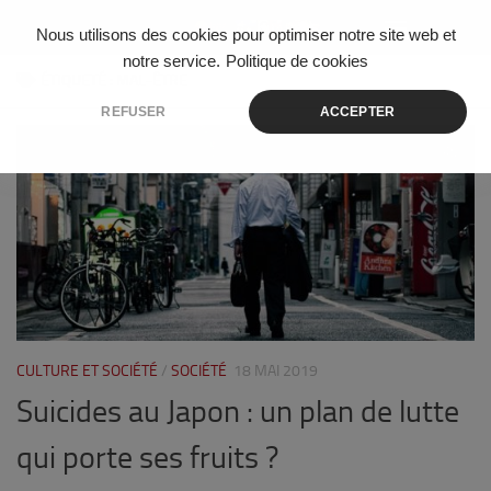
Skip to content
Nous utilisons des cookies pour optimiser notre site web et
notre service.
Politique de cookies
ÉTIQUETÉ :
MAL-ÊTRE
REFUSER
ACCEPTER
1
CULTURE ET SOCIÉTÉ
/
SOCIÉTÉ
18 MAI 2019
Suicides au Japon : un plan de lutte
qui porte ses fruits ?