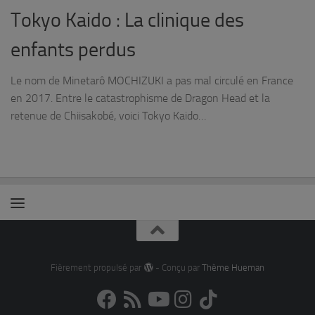
Tokyo Kaido : La clinique des
enfants perdus
Le nom de Minetarô MOCHIZUKI a pas mal circulé en France
en 2017. Entre le catastrophisme de Dragon Head et la
retenue de Chiisakobé, voici Tokyo Kaido…
Fièrement propulsé par
- Conçu par
Thème Hueman