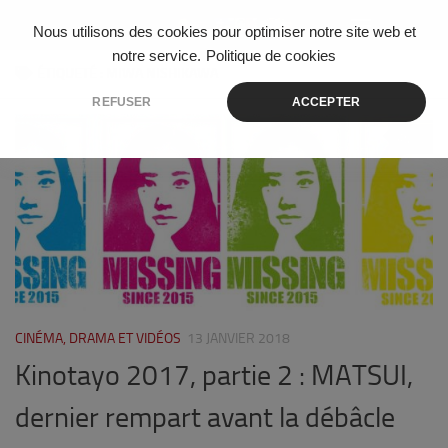
Skip to content
Nous utilisons des cookies pour optimiser notre site web et
notre service.
Politique de cookies
ÉTIQUETÉ :
MIWA NISHIKAWA
REFUSER
ACCEPTER
10
CINÉMA, DRAMA ET VIDÉOS
13 JANVIER 2018
Kinotayo 2017, partie 2 : MATSUI,
dernier rempart avant la débâcle