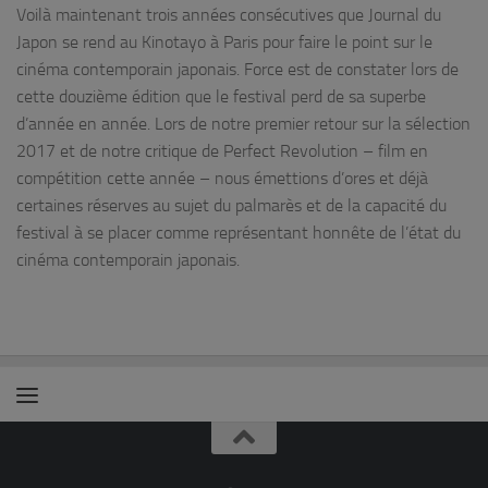
Voilà maintenant trois années consécutives que Journal du
Japon se rend au Kinotayo à Paris pour faire le point sur le
cinéma contemporain japonais. Force est de constater lors de
cette douzième édition que le festival perd de sa superbe
d’année en année. Lors de notre premier retour sur la sélection
2017 et de notre critique de Perfect Revolution – film en
compétition cette année – nous émettions d’ores et déjà
certaines réserves au sujet du palmarès et de la capacité du
festival à se placer comme représentant honnête de l’état du
cinéma contemporain japonais.