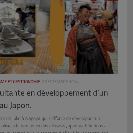
ISME ET GASTRONOMIE
9 SEPTEMBRE 2024
nsultante en développement d’un
au Japon.
e de Julie à Nagoya qui s’efforce de développer un
ialisé, à la rencontre des artisans Japonais. Elle nous a