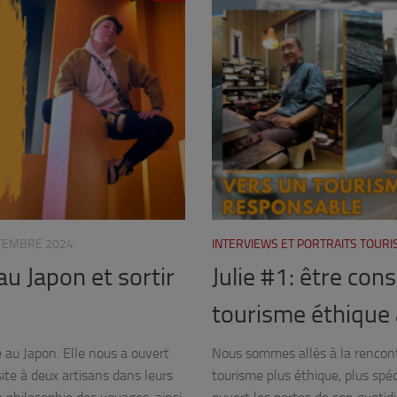
TEMBRE 2024
INTERVIEWS ET PORTRAITS TOUR
au Japon et sortir
Julie #1: être co
tourisme éthique 
 au Japon. Elle nous a ouvert
Nous sommes allés à la rencontr
ite à deux artisans dans leurs
tourisme plus éthique, plus spéc