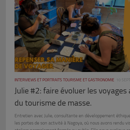
INTERVIEWS ET PORTRAITS TOURISME ET GASTRONOMIE
10 SEP
Julie #2: faire évoluer les voyages 
du tourisme de masse.
Entretien avec Julie, consultante en développement éthique
les portes de son activité à Nagoya, où nous avons rendu vis