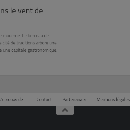
ns le vent de
lle moderne. Le berceau de
cité de traditions arbore une
e une capitale gastronomique.
A propos de…
Contact
Partenariats
Mentions légales