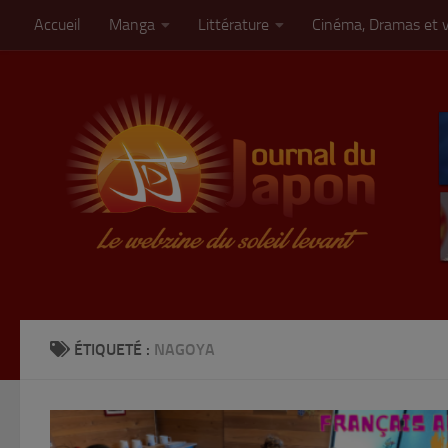
Accueil
Manga
Littérature
Cinéma, Dramas et 
Skip to content
ÉTIQUETÉ :
NAGOYA