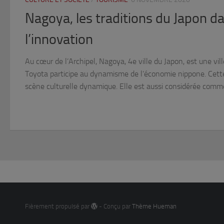
Nagoya, les traditions du Japon da
l’innovation
Au cœur de l’Archipel, Nagoya, 4e ville du Japon, est une vi
Toyota participe au dynamisme de l’économie nippone. Cette 
scène culturelle dynamique. Elle est aussi considérée comm
Fièrement propulsé par
- Conçu par
Thème Hueman