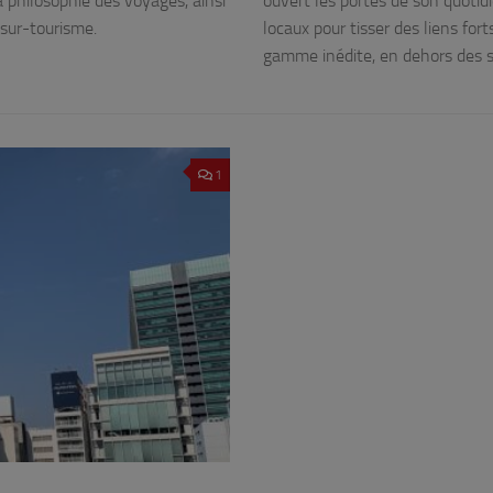
 philosophie des voyages, ainsi
ouvert les portes de son quotidi
sur-tourisme.
locaux pour tisser des liens for
gamme inédite, en dehors des s
1