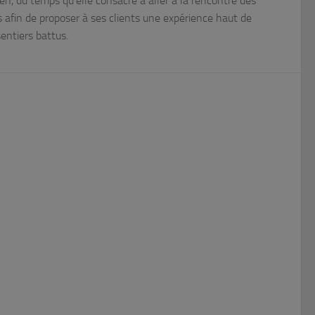
en, du temps qu’elle consacre à aller à la rencontre des
ts afin de proposer à ses clients une expérience haut de
entiers battus.