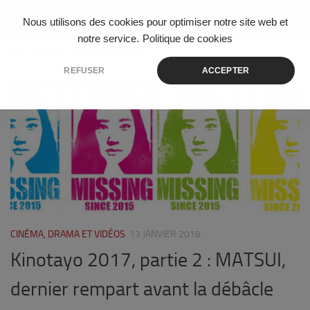
Skip to content
Nous utilisons des cookies pour optimiser notre site web et
notre service.
Politique de cookies
ÉTIQUETÉ :
NAOKO OGIGAMI
REFUSER
ACCEPTER
10
CINÉMA, DRAMA ET VIDÉOS
13 JANVIER 2018
Kinotayo 2017, partie 2 : MATSUI,
dernier rempart avant la débâcle