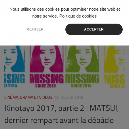
Skip to content
Nous utilisons des cookies pour optimiser notre site web et
notre service.
Politique de cookies
ÉTIQUETÉ :
PISTOL TAKEHARA
REFUSER
ACCEPTER
10
CINÉMA, DRAMA ET VIDÉOS
13 JANVIER 2018
Kinotayo 2017, partie 2 : MATSUI,
dernier rempart avant la débâcle