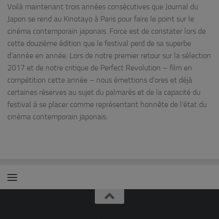
Voilà maintenant trois années consécutives que Journal du
Japon se rend au Kinotayo à Paris pour faire le point sur le
cinéma contemporain japonais. Force est de constater lors de
cette douzième édition que le festival perd de sa superbe
d’année en année. Lors de notre premier retour sur la sélection
2017 et de notre critique de Perfect Revolution – film en
compétition cette année – nous émettions d’ores et déjà
certaines réserves au sujet du palmarès et de la capacité du
festival à se placer comme représentant honnête de l’état du
cinéma contemporain japonais.