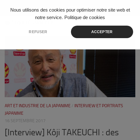
Skip to content
Nous utilisons des cookies pour optimiser notre site web et
notre service.
Politique de cookies
ÉTIQUETÉ :
PROJECT A
REFUSER
ACCEPTER
0
ART ET INDUSTRIE DE LA JAPANIME
/
INTERVIEW ET PORTRAITS
JAPANIME
16 SEPTEMBRE 2017
[Interview] Kôji TAKEUCHI : des